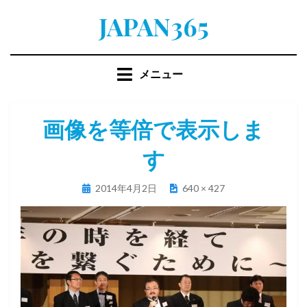
コ
JAPAN365
ン
テ
ン
メニュー
ツ
へ
移
画像を等倍で表示しま
動
す
す
る
投
2014年4月2日
640 × 427
稿
日: