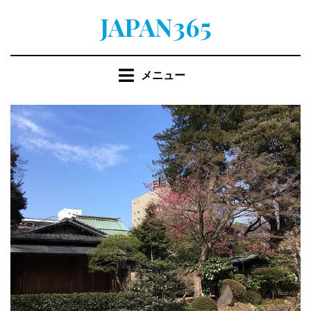
コ
JAPAN365
ン
テ
ン
メニュー
ツ
へ
移
動
す
る