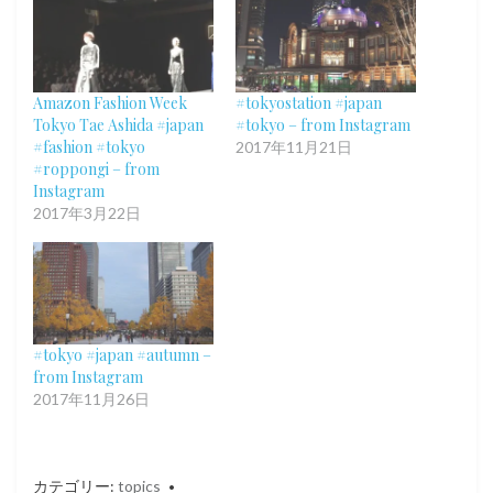
Amazon Fashion Week
#tokyostation #japan
Tokyo Tae Ashida #japan
#tokyo – from Instagram
#fashion #tokyo
2017年11月21日
#roppongi – from
Instagram
2017年3月22日
#tokyo #japan #autumn –
from Instagram
2017年11月26日
カテゴリー:
topics