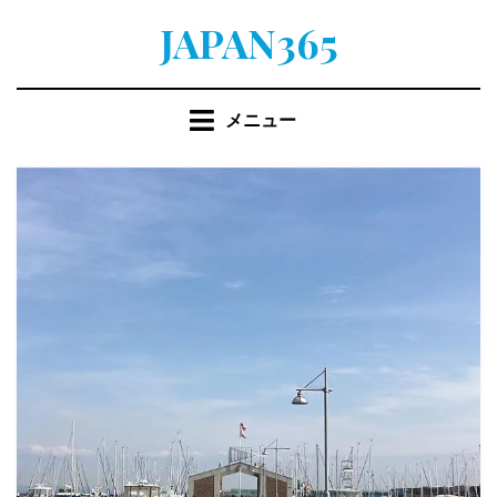
コ
JAPAN365
ン
テ
ン
メニュー
ツ
へ
移
動
す
る