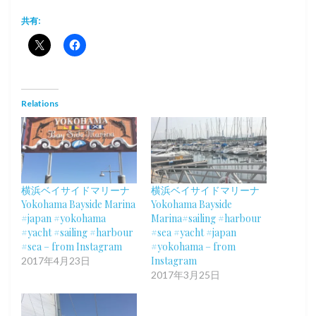
共有:
Relations
横浜ベイサイドマリーナ
横浜ベイサイドマリーナ
Yokohama Bayside Marina
Yokohama Bayside
#japan #yokohama
Marina#sailing #harbour
#yacht #sailing #harbour
#sea #yacht #japan
#sea – from Instagram
#yokohama – from
Instagram
2017年4月23日
2017年3月25日