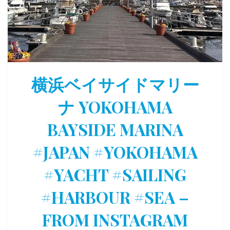
横浜ベイサイドマリー
ナ YOKOHAMA
BAYSIDE MARINA
#JAPAN #YOKOHAMA
#YACHT #SAILING
#HARBOUR #SEA –
FROM INSTAGRAM