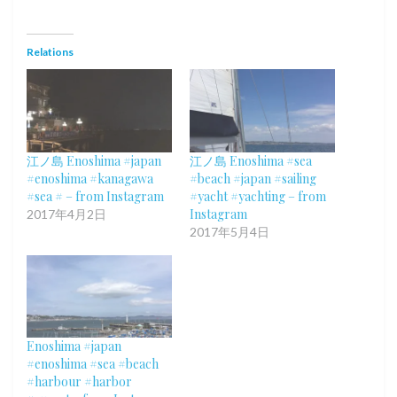
Relations
江ノ島 Enoshima #japan
江ノ島 Enoshima #sea
#enoshima #kanagawa
#beach #japan #sailing
#sea # – from Instagram
#yacht #yachting – from
Instagram
2017年4月2日
2017年5月4日
Enoshima #japan
#enoshima #sea #beach
#harbour #harbor