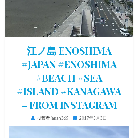
江ノ島 ENOSHIMA
#JAPAN #ENOSHIMA
#BEACH #SEA
#ISLAND #KANAGAWA
– FROM INSTAGRAM
投
投稿者
japan365
2017年5月3日
稿
日: