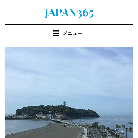
コ
JAPAN365
ン
テ
ン
メニュー
ツ
へ
移
動
す
る