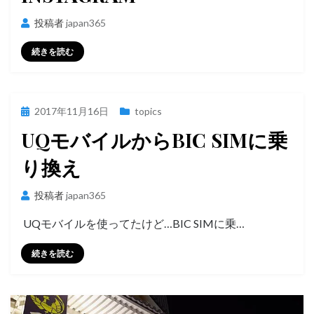
投稿者
japan365
続きを読む
投
2017年11月16日
topics
稿
UQモバイルからBIC SIMに乗
日:
り換え
投稿者
japan365
​ UQモバイルを使ってたけど…BIC SIMに乗…
続きを読む