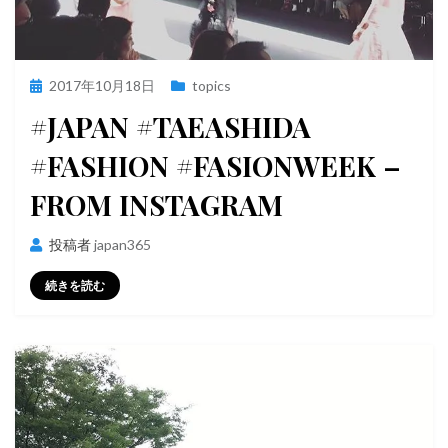
投
2017年10月18日
topics
稿
#JAPAN #TAEASHIDA
日:
#FASHION #FASIONWEEK –
FROM INSTAGRAM
投稿者
japan365
続きを読む