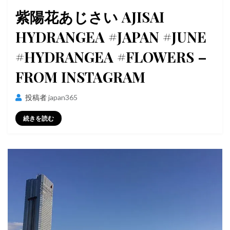
稿
紫陽花あじさい AJISAI
日:
HYDRANGEA #JAPAN #JUNE
#HYDRANGEA #FLOWERS –
FROM INSTAGRAM
投稿者
japan365
続きを読む