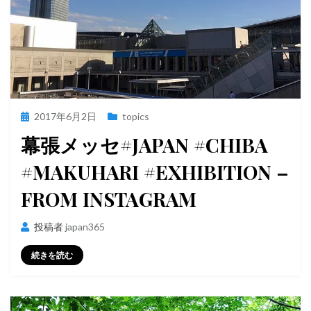
投
2017年6月2日
topics
稿
幕張メッセ#JAPAN #CHIBA
日:
#MAKUHARI #EXHIBITION –
FROM INSTAGRAM
投稿者
japan365
続きを読む