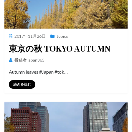
投
2017年11月26日
topics
稿
東京の秋 TOKYO AUTUMN
日:
投稿者
japan365
Autumn leaves #Japan #tok…
続きを読む