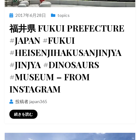
投
2017年6月28日
topics
稿
福井県 FUKUI PREFECTURE
日:
#JAPAN #FUKUI
#HEISENJIHAKUSANJINJYA
#JINJYA #DINOSAURS
#MUSEUM – FROM
INSTAGRAM
投稿者
japan365
続きを読む