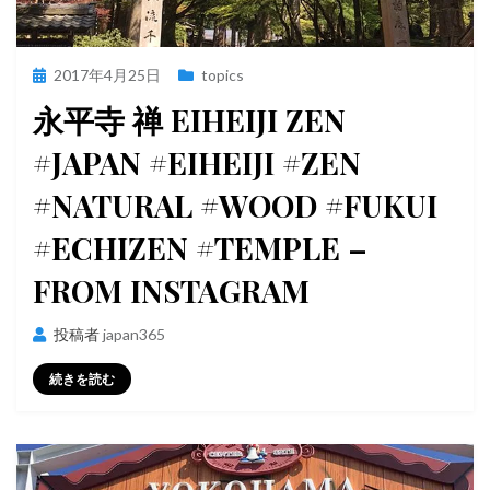
投
2017年4月25日
topics
稿
永平寺 禅 EIHEIJI ZEN
日:
#JAPAN #EIHEIJI #ZEN
#NATURAL #WOOD #FUKUI
#ECHIZEN #TEMPLE –
FROM INSTAGRAM
投稿者
japan365
続きを読む