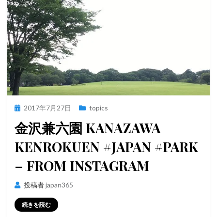
投
2017年7月27日
topics
稿
金沢兼六園 KANAZAWA
日:
KENROKUEN #JAPAN #PARK
– FROM INSTAGRAM
投稿者
japan365
続きを読む