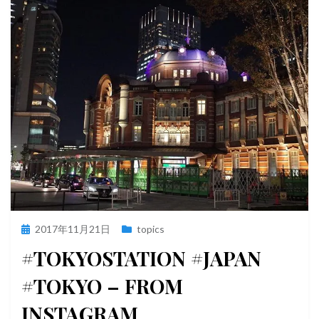
投
2017年11月21日
topics
稿
#TOKYOSTATION #JAPAN
日:
#TOKYO – FROM
INSTAGRAM