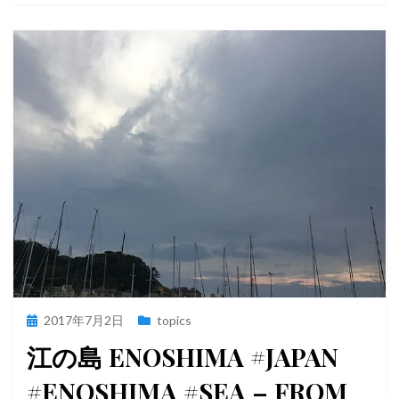
投
2017年7月2日
topics
稿
江の島 ENOSHIMA #JAPAN
日:
#ENOSHIMA #SEA – FROM