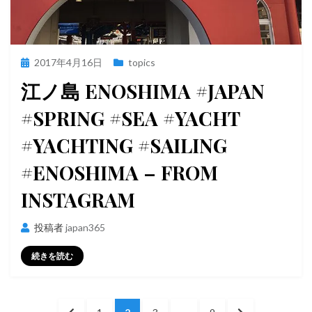
投
2017年4月16日
topics
稿
江ノ島 ENOSHIMA #JAPAN
日:
#SPRING #SEA #YACHT
#YACHTING #SAILING
#ENOSHIMA – FROM
INSTAGRAM
投稿者
japan365
続きを読む
投
前
ペ
ペ
ペ
ペ
次