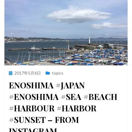
投
2017年5月6日
topics
稿
ENOSHIMA #JAPAN
日:
#ENOSHIMA #SEA #BEACH
#HARBOUR #HARBOR
#SUNSET – FROM
INSTAGRAM