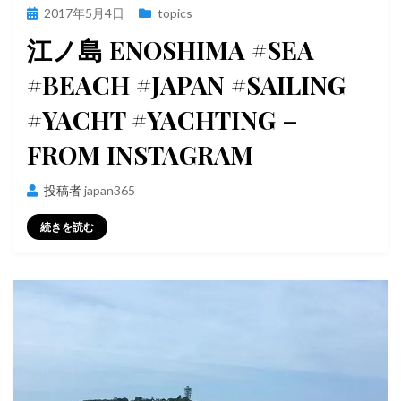
投
2017年5月4日
topics
稿
江ノ島 ENOSHIMA #SEA
日:
#BEACH #JAPAN #SAILING
#YACHT #YACHTING –
FROM INSTAGRAM
投稿者
japan365
続きを読む