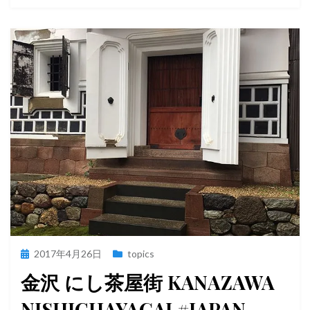
投
2017年4月26日
topics
稿
金沢 にし茶屋街 KANAZAWA
日:
NISHICHAYAGAI #JAPAN