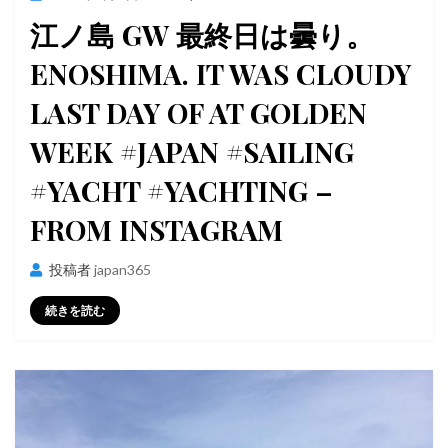
稿
江ノ島 GW 最終日は曇り。
日:
ENOSHIMA. IT WAS CLOUDY
LAST DAY OF AT GOLDEN
WEEK #JAPAN #SAILING
#YACHT #YACHTING –
FROM INSTAGRAM
投稿者
japan365
続きを読む