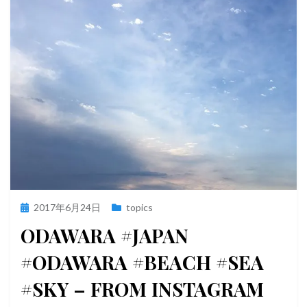
投
2017年6月24日
topics
稿
ODAWARA #JAPAN
日:
#ODAWARA #BEACH #SEA
#SKY – FROM INSTAGRAM