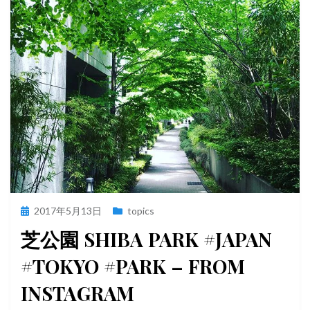
投
2017年5月13日
topics
稿
芝公園 SHIBA PARK #JAPAN
日:
#TOKYO #PARK – FROM
INSTAGRAM