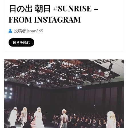
稿
日の出 朝日 #SUNRISE –
日:
FROM INSTAGRAM
投稿者
japan365
続きを読む