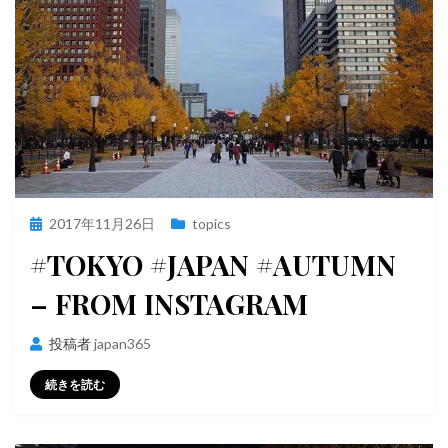
投
2017年11月26日
topics
稿
#TOKYO #JAPAN #AUTUMN
日:
– FROM INSTAGRAM
投稿者
japan365
続きを読む