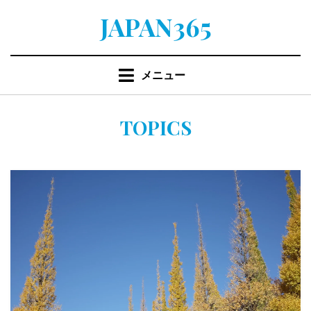
コ
JAPAN365
ン
テ
ン
メニュー
ツ
へ
移
カテゴリー
:
TOPICS
動
す
る