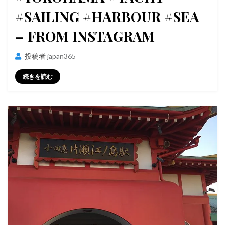
#SAILING #HARBOUR #SEA
– FROM INSTAGRAM
投稿者
japan365
続きを読む