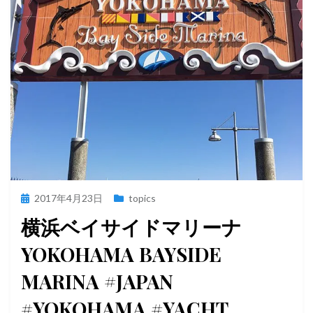
投
2017年4月23日
topics
稿
横浜ベイサイドマリーナ
日:
YOKOHAMA BAYSIDE
MARINA #JAPAN
#YOKOHAMA #YACHT