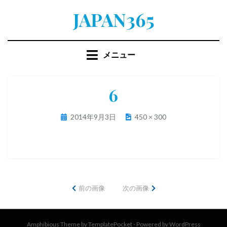
コ
JAPAN365
ン
テ
ン
メニュー
ツ
へ
移
6
動
す
投
2014年9月3日
450 × 300
る
稿
日:
前の画像
次の画像
Amphibious Theme by
TemplatePocket
⋅
Powered by
WordPress