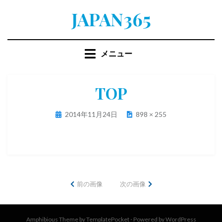
コ
JAPAN365
ン
テ
ン
メニュー
ツ
へ
移
TOP
動
す
投
2014年11月24日
898 × 255
る
稿
日:
前の画像
次の画像
Amphibious Theme by
TemplatePocket
⋅
Powered by
WordPress